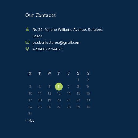
Our Contacts
No 22, Funsho Williams Avenue, Surulere,
Lagos.
pssbcnlectures@gmail.com
+2348072744871
M
T
W
T
F
S
S
1
2
3
4
5
6
7
8
9
10
11
12
13
14
15
16
17
18
19
20
21
22
23
24
25
26
27
28
29
30
31
« Nov