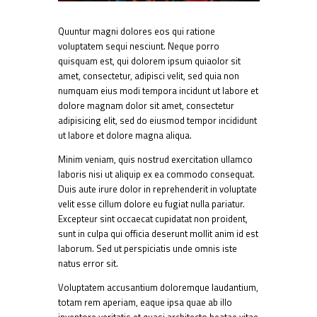
Quuntur magni dolores eos qui ratione
voluptatem sequi nesciunt. Neque porro
quisquam est, qui dolorem ipsum quiaolor sit
amet, consectetur, adipisci velit, sed quia non
numquam eius modi tempora incidunt ut labore et
dolore magnam dolor sit amet, consectetur
adipisicing elit, sed do eiusmod tempor incididunt
ut labore et dolore magna aliqua.
Minim veniam, quis nostrud exercitation ullamco
laboris nisi ut aliquip ex ea commodo consequat.
Duis aute irure dolor in reprehenderit in voluptate
velit esse cillum dolore eu fugiat nulla pariatur.
Excepteur sint occaecat cupidatat non proident,
sunt in culpa qui officia deserunt mollit anim id est
laborum. Sed ut perspiciatis unde omnis iste
natus error sit.
Voluptatem accusantium doloremque laudantium,
totam rem aperiam, eaque ipsa quae ab illo
inventore veritatis et quasi architecto beatae vitae