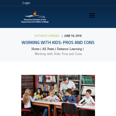
Login
DISTANCE LEARNING
JUNE 16, 2016
WORKING WITH KIDS: PROS AND CONS
HOME
Home
All Posts
Distance Learning
Working with Kids: Pros and Cons
ABOUT US
PSSBC REGISTRATION
COZ REGISTRATION
TRAININGS
CONTACTS