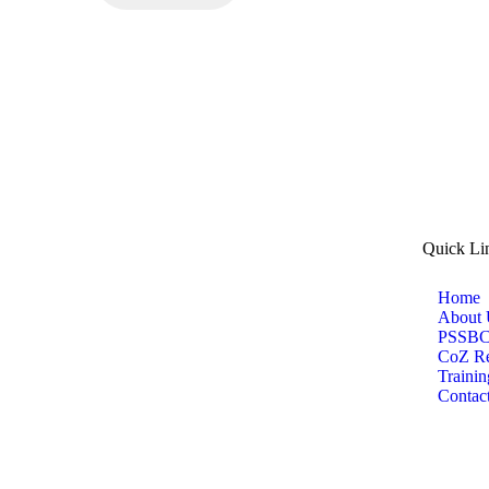
Quick Li
Home
About 
PSSBC 
CoZ Re
Trainin
Contac