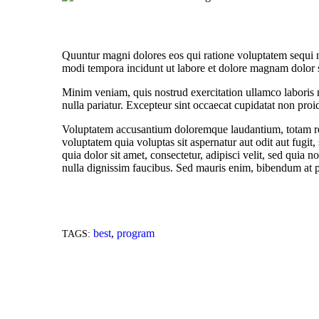
Quuntur magni dolores eos qui ratione voluptatem sequi n
modi tempora incidunt ut labore et dolore magnam dolor si
Minim veniam, quis nostrud exercitation ullamco laboris n
nulla pariatur. Excepteur sint occaecat cupidatat non proid
Voluptatem accusantium doloremque laudantium, totam rem 
voluptatem quia voluptas sit aspernatur aut odit aut fug
quia dolor sit amet, consectetur, adipisci velit, sed qu
nulla dignissim faucibus. Sed mauris enim, bibendum at pur
best
,
program
TAGS: