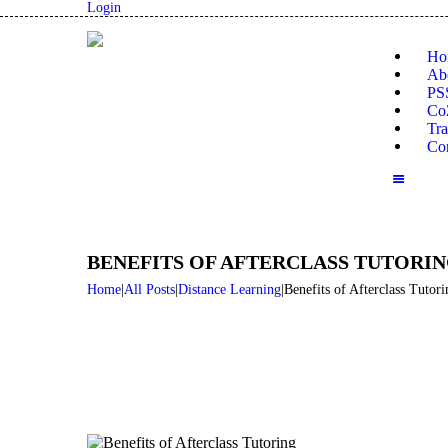
Login
Ho
Ab
PS
CoZ
Tra
Con
BENEFITS OF AFTERCLASS TUTORI
Home
All Posts
Distance Learning
Benefits of Afterclass Tutori