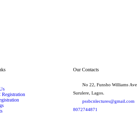
nks
Our Contacts
No 22, Funsho Williams Ave
Us
Surulere, Lagos.
Registration
gistration
pssbcnlectures@gmail.com
gs
8072744871
ts