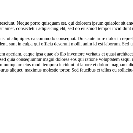
esciunt. Neque porro quisquam est, qui dolorem ipsum quiaolor sit amet
t amet, consectetur adipisicing elit, sed do eiusmod tempor incididunt 
isi ut aliquip ex ea commodo consequat. Duis aute irure dolor in reprehe
ent, sunt in culpa qui officia deserunt mollit anim id est laborum. Sed ut
aperiam, eaque ipsa quae ab illo inventore veritatis et quasi architec
it, sed quia consequuntur magni dolores eos qui ratione voluptatem sequ
ia non numquam eius modi tempora incidunt ut labore et dolore magnam 
us aliquet, maximus molestie tortor. Sed faucibus et tellus eu sollicitu