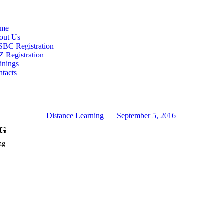
HOME
me
out Us
ABOUT US
SBC Registration
 Registration
inings
PSSBC REGISTRATION
tacts
COZ REGISTRATION
Distance Learning
September 5, 2016
TRAININGS
NG
ng
CONTACTS