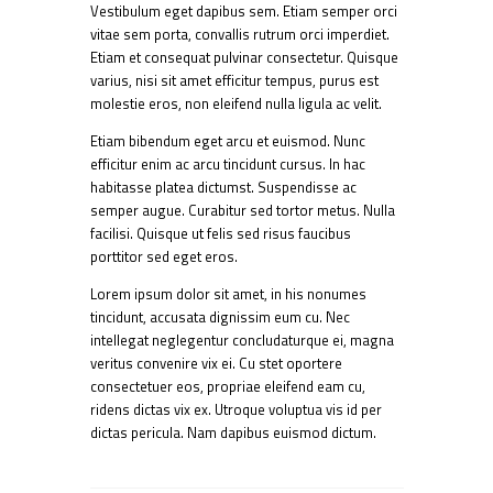
Vestibulum eget dapibus sem. Etiam semper orci
vitae sem porta, convallis rutrum orci imperdiet.
Etiam et consequat pulvinar consectetur. Quisque
varius, nisi sit amet efficitur tempus, purus est
molestie eros, non eleifend nulla ligula ac velit.
Etiam bibendum eget arcu et euismod. Nunc
efficitur enim ac arcu tincidunt cursus. In hac
habitasse platea dictumst. Suspendisse ac
semper augue. Curabitur sed tortor metus. Nulla
facilisi. Quisque ut felis sed risus faucibus
porttitor sed eget eros.
Lorem ipsum dolor sit amet, in his nonumes
tincidunt, accusata dignissim eum cu. Nec
intellegat neglegentur concludaturque ei, magna
veritus convenire vix ei. Cu stet oportere
consectetuer eos, propriae eleifend eam cu,
ridens dictas vix ex. Utroque voluptua vis id per
dictas pericula. Nam dapibus euismod dictum.