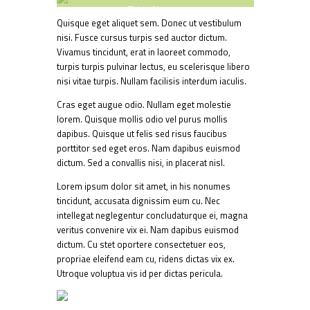
Title of Image
Quisque eget aliquet sem. Donec ut vestibulum
nisi. Fusce cursus turpis sed auctor dictum.
Vivamus tincidunt, erat in laoreet commodo,
turpis turpis pulvinar lectus, eu scelerisque libero
nisi vitae turpis. Nullam facilisis interdum iaculis.
Cras eget augue odio. Nullam eget molestie
lorem. Quisque mollis odio vel purus mollis
dapibus. Quisque ut felis sed risus faucibus
porttitor sed eget eros. Nam dapibus euismod
dictum. Sed a convallis nisi, in placerat nisl.
Lorem ipsum dolor sit amet, in his nonumes
tincidunt, accusata dignissim eum cu. Nec
intellegat neglegentur concludaturque ei, magna
veritus convenire vix ei. Nam dapibus euismod
dictum. Cu stet oportere consectetuer eos,
propriae eleifend eam cu, ridens dictas vix ex.
Utroque voluptua vis id per dictas pericula.