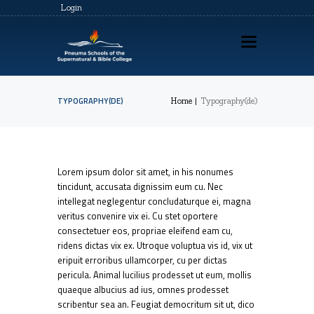
Login
TYPOGRAPHY(DE)
Home
Typography(de)
HOME
ABOUT US
Lorem ipsum dolor sit amet, in his nonumes
PSSBC REGISTRATION
tincidunt, accusata dignissim eum cu. Nec
intellegat neglegentur concludaturque ei, magna
COZ REGISTRATION
veritus convenire vix ei. Cu stet oportere
TRAININGS
consectetuer eos, propriae eleifend eam cu,
ridens dictas vix ex. Utroque voluptua vis id, vix ut
CONTACTS
eripuit erroribus ullamcorper, cu per dictas
pericula. Animal lucilius prodesset ut eum, mollis
quaeque albucius ad ius, omnes prodesset
scribentur sea an. Feugiat democritum sit ut, dico