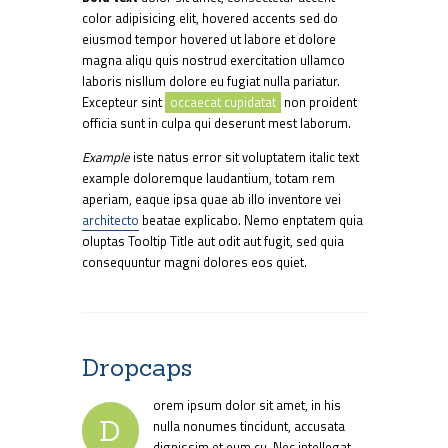
color adipisicing elit, hovered accents sed do
eiusmod tempor hovered ut labore et dolore
magna aliqu quis nostrud exercitation ullamco
laboris nisllum dolore eu fugiat nulla pariatur.
Excepteur sint
occaecat cupidatat
non proident
officia sunt in culpa qui deserunt mest laborum.
Example
iste natus error sit voluptatem italic text
example doloremque laudantium, totam rem
aperiam, eaque ipsa quae ab illo inventore vei
architecto
beatae explicabo. Nemo enptatem quia
oluptas Tooltip Title aut odit aut fugit, sed quia
consequuntur magni dolores eos quiet.
Dropcaps
orem ipsum dolor sit amet, in his
D
nulla nonumes tincidunt, accusata
dignissim et eum cu. Nec intellegat