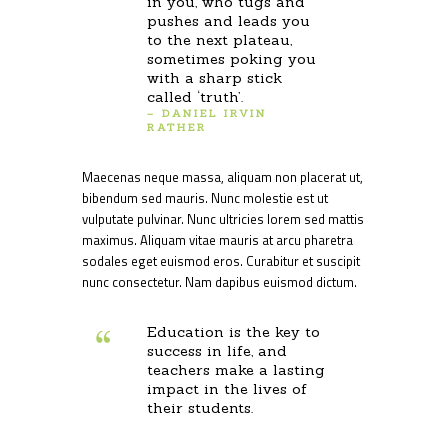
in you, who tugs and
pushes and leads you
to the next plateau,
sometimes poking you
with a sharp stick
called ‘truth’.
– DANIEL IRVIN
RATHER
Maecenas neque massa, aliquam non placerat ut,
bibendum sed mauris. Nunc molestie est ut
vulputate pulvinar. Nunc ultricies lorem sed mattis
maximus. Aliquam vitae mauris at arcu pharetra
sodales eget euismod eros. Curabitur et suscipit
nunc consectetur. Nam dapibus euismod dictum.
Education is the key to
success in life, and
teachers make a lasting
impact in the lives of
their students.