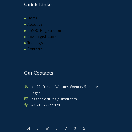
Quick Links
Home
About Us
PSSBC Registration
CoZ Registration
Trainings
Contacts
Our Contacts
No 22, Funsho Williams Avenue, Surulere,
Lagos.
pssbcnlectures@gmail.com
+2348072744871
M
T
W
T
F
S
S