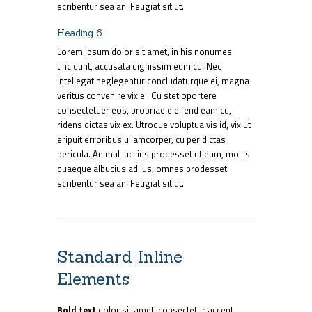
scribentur sea an. Feugiat sit ut.
Heading 6
Lorem ipsum dolor sit amet, in his nonumes
tincidunt, accusata dignissim eum cu. Nec
intellegat neglegentur concludaturque ei, magna
veritus convenire vix ei. Cu stet oportere
consectetuer eos, propriae eleifend eam cu,
ridens dictas vix ex. Utroque voluptua vis id, vix ut
eripuit erroribus ullamcorper, cu per dictas
pericula. Animal lucilius prodesset ut eum, mollis
quaeque albucius ad ius, omnes prodesset
scribentur sea an. Feugiat sit ut.
Standard Inline
Elements
Bold text
dolor sit amet, consectetur accent